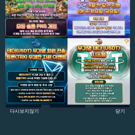
다시보지않기
닫기