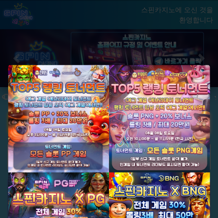
스핀카지노에 오신 것을
환영합니다
홈
게임
빅윈 클럽
닫기
Previous
Next
★ 국내 최초, 국내 슬롯 1등 에그계열 ★
★