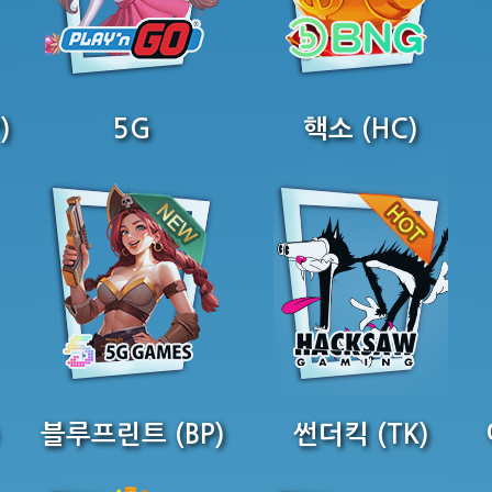
)
5G
핵소 (HC)
블루프린트 (BP)
썬더킥 (TK)