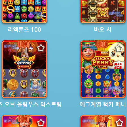
리액툰즈 100
바오 시
즈 오브 올림푸스 익스트림
에그계열 럭키 페니