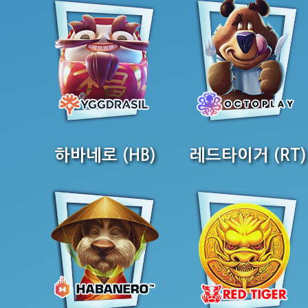
하바네로 (HB)
레드타이거 (RT)