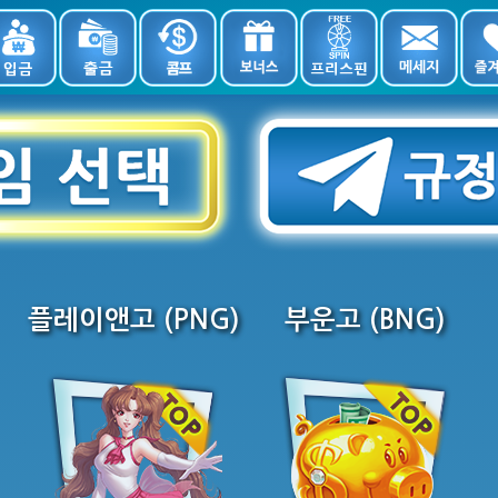
플레이앤고 (PNG)
부운고 (BNG)