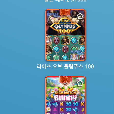
라이즈 오브 올림푸스 100