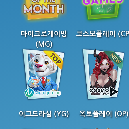
마이크로게이밍
코스모플레이 (CP
(MG)
이그드라실 (YG)
옥토플레이 (OP)