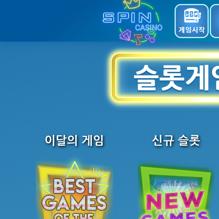
이달의 게임
신규 슬롯