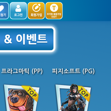
프라그마틱 (PP)
피지소프트 (PG)