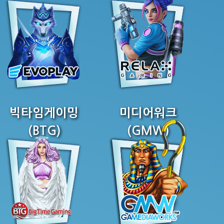
빅타임게이밍
미디어워크
(BTG)
(GMW)