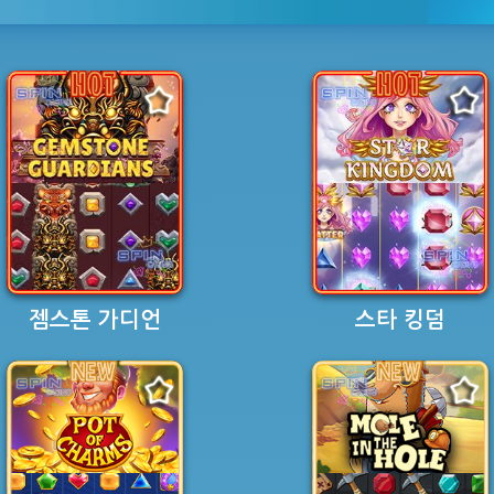
젬스톤 가디언
스타 킹덤