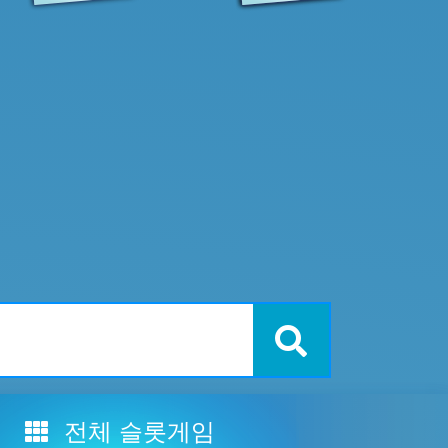
전체 슬롯게임