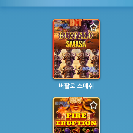
버팔로 스매쉬