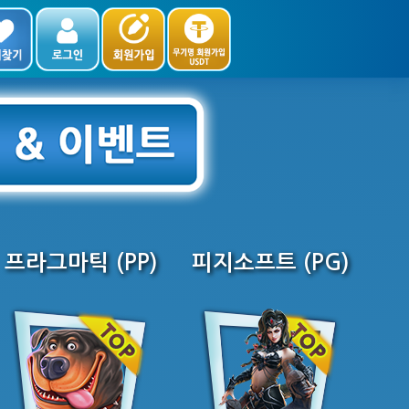
프라그마틱 (PP)
피지소프트 (PG)