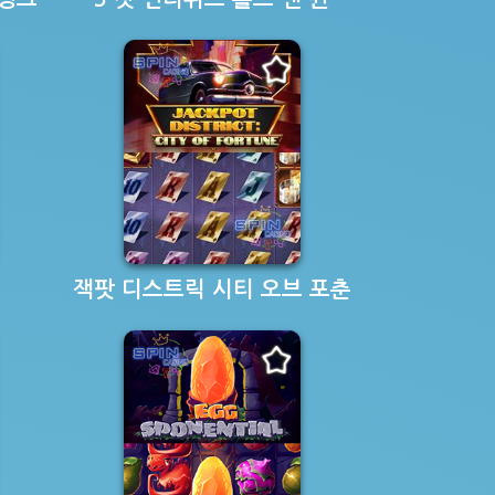
잭팟 디스트릭 시티 오브 포춘