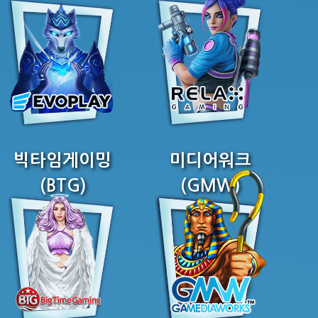
빅타임게이밍
미디어워크
(BTG)
(GMW)