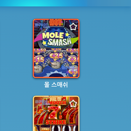
몰 스매쉬