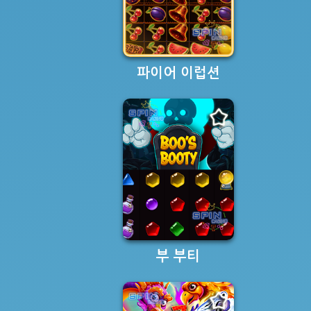
파이어 이럽션
부 부티