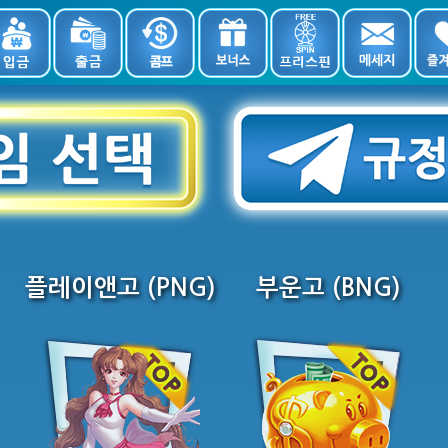
플레이앤고 (PNG)
부운고 (BNG)