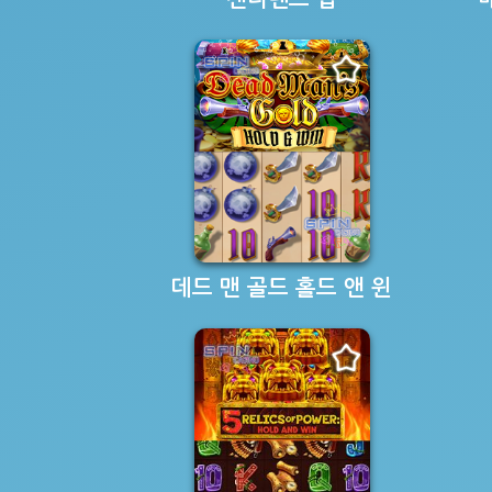
데드 맨 골드 홀드 앤 윈