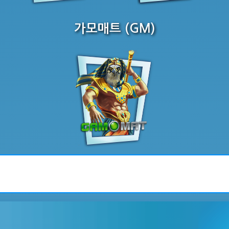
가모매트 (GM)