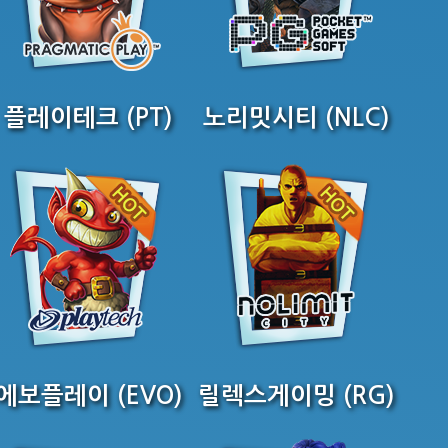
플레이테크 (PT)
노리밋시티 (NLC)
에보플레이 (EVO)
릴렉스게이밍 (RG)