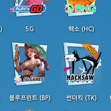
)
5G
핵소 (HC)
블루프린트 (BP)
썬더킥 (TK)