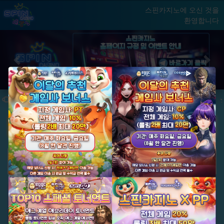
스핀카지노에 오신 것을
환영합니다
홈
게임
빅윈 클럽
닫기
Previous
Next
★ 국내 최초, 국내 슬롯 1등 에그계열 ★
★