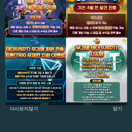
다시보지않기
닫기